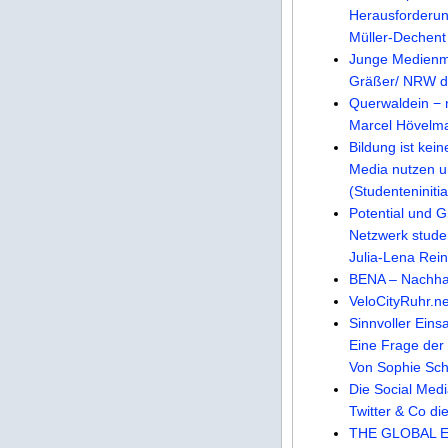
Herausforderun
Müller-Dechen
Junge Medienmac
Gräßer/ NRW de
Querwaldein − n
Marcel Hövelm
Bildung ist kei
Media nutzen u
(Studenteniniti
Potential und 
Netzwerk studen
Julia-Lena Rei
BENA – Nachhal
VeloCityRuhr.ne
Sinnvoller Eins
Eine Frage der 
Von Sophie Sch
Die Social Medi
Twitter & Co di
THE GLOBAL EX