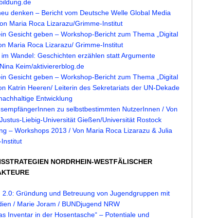
bildung.de
 neu denken – Bericht vom Deutsche Welle Global Media
on Maria Roca Lizarazu/Grimme-Institut
 ein Gesicht geben – Workshop-Bericht zum Thema „Digital
 Von Maria Roca Lizarazu/ Grimme-Institut
im Wandel: Geschichten erzählen statt Argumente
 Nina Keim/aktiviererblog.de
 ein Gesicht geben – Workshop-Bericht zum Thema „Digital
 Von Katrin Heeren/ Leiterin des Sekretariats der UN-Dekade
 nachhaltige Entwicklung
nsempfängerInnen zu selbstbestimmten NutzerInnen / Von
 Justus-Liebig-Universität Gießen/Universität Rostock
lling – Workshops 2013 / Von Maria Roca Lizarazu & Julia
nstitut
NSSTRATEGIEN NORDRHEIN-WESTFÄLISCHER
AKTEURE
 2.0: Gründung und Betreuung von Jugendgruppen mit
dien / Marie Joram / BUNDjugend NRW
s Inventar in der Hosentasche“ – Potentiale und