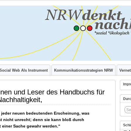
nkt
ig):
ch
und
igkeit
Social Web Als Instrument
Kommunikationsstrategien NRW
Verne
Impr
nnen und Leser des Handbuchs für
achhaltigkeit,
Durc
i jeder neuen bedeutenden Erscheinung, was
at nicht unrecht; denn sie kann bloß durch
Schl
 einer Sache gewahr werden.“