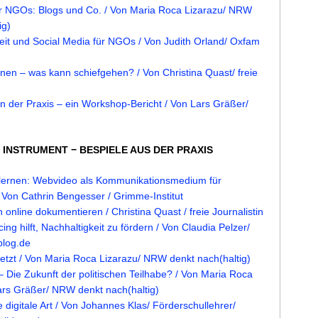
ür NGOs: Blogs und Co. / Von Maria Roca Lizarazu/ NRW
ig)
t und Social Media für NGOs / Von Judith Orland/ Oxfam
en – was kann schiefgehen? / Von Christina Quast/ freie
 der Praxis – ein Workshop-Bericht / Von Lars Gräßer/
LS INSTRUMENT − BESPIELE AUS DER PRAXIS
lernen: Webvideo als Kommunikationsmedium für
/ Von Cathrin Bengesser / Grimme-Institut
 online dokumentieren / Christina Quast / freie Journalistin
ng hilft, Nachhaltigkeit zu fördern / Von Claudia Pelzer/
blog.de
etzt / Von Maria Roca Lizarazu/ NRW denkt nach(haltig)
 – Die Zukunft der politischen Teilhabe? / Von Maria Roca
ars Gräßer/ NRW denkt nach(haltig)
e digitale Art / Von Johannes Klas/ Förderschullehrer/