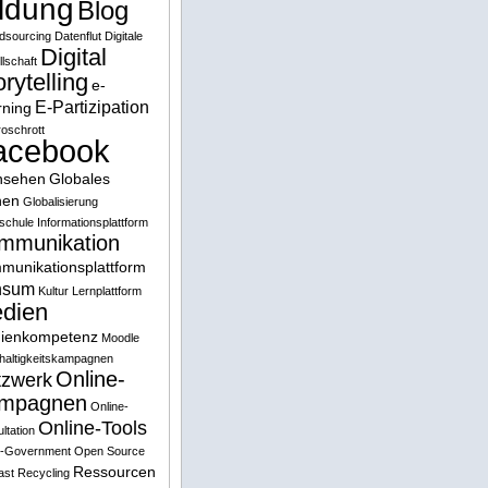
ildung
Blog
dsourcing
Datenflut
Digitale
Digital
lschaft
rytelling
e-
E-Partizipation
rning
roschrott
acebook
nsehen
Globales
nen
Globalisierung
schule
Informationsplattform
mmunikation
munikationsplattform
nsum
Kultur
Lernplattform
dien
ienkompetenz
Moodle
haltigkeitskampagnen
Online-
tzwerk
mpagnen
Online-
Online-Tools
ltation
-Government
Open Source
Ressourcen
ast
Recycling