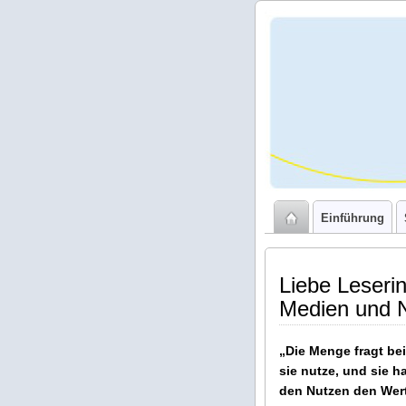
NRW de
nach(halt
Handbu
Medien 
Nachhalt
Einführung
Liebe Leseri
Medien und N
„Die Menge fragt be
sie nutze, und sie h
den Nutzen den Wert