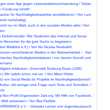
gen einer App gegen Lebensmittelverschwendung / Tobias
t / FoodLoop GmbH
her für Nachhaltigkeitsaspekte sensibilisieren / Von Lars
nkt nach(haltig)
icht nur im Wald, auch in den sozialen Medien aktiv / Von
ann
ne Einbahnstraße: Wie Studenten das Internet und Social
m Menschen für die gute Sache zu begeistern
ative Weitblick e.V.) / Von Niv Nicolas Nowbakht
Grenzen verschiedener Medien in der Netzwerkarbeit – Das
tischer Nachhaltigkeitsinitiativen / von Jasmin Honold und
nermann
tigkeit entdecken, Universität Duisburg Essen (UDE)
t | Wir radeln schon mal vor. / Von Albert Hölzle
atz von Social Media für Projekte im Nachhaltigkeitsbereich:
Kultur, viel weniger eine Frage nach Tools und Techniken. /
olz
a Non-Profit-Organisation 2aid.org: Mit Hilfe von Facebook,
e Welt verbessern / Von Bea Paeßler
PERIENCE e.V. – Globales Lernen und Jugendaustausch