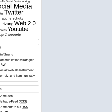
offe
Social Bookmarking
cial Media
Twitter
les
braucherschutz
Web 2.0
netzung
Youtube
press
Ökonomie
gie
ü
inführung
ommunikationsstrategien
NRW
ocial Web als Instrument
ernetzt und kommunikativ
rn
Anmelden
Beitrags-Feed (
RSS
)
Kommentare als
RSS