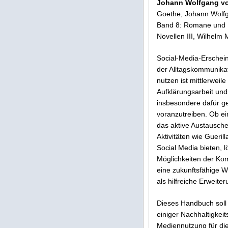
Johann Wolfgang v
Goethe, Johann Wolf
Band 8: Romane und
Novellen III, Wilhelm
Social-Media-Erschei
der Alltagskommunika
nutzen ist mittlerwei
Aufklärungsarbeit un
insbesondere dafür ge
voranzutreiben. Ob ei
das aktive Austausche
Aktivitäten wie Gueril
Social Media bieten, 
Möglichkeiten der Ko
eine zukunftsfähige We
als hilfreiche Erweite
Dieses Handbuch soll 
einiger Nachhaltigke
Mediennutzung für die