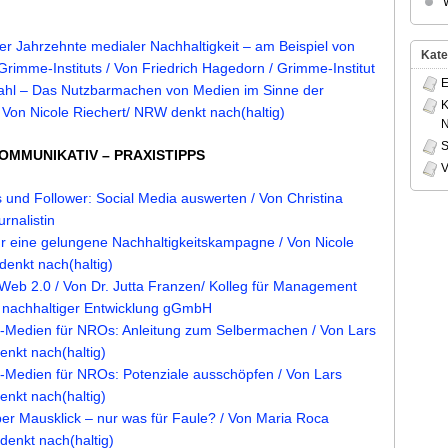
ier Jahrzehnte medialer Nachhaltigkeit – am Beispiel von
Kate
 Grimme-Instituts / Von Friedrich Hagedorn / Grimme-Institut
E
ahl – Das Nutzbarmachen von Medien im Sinne der
K
/ Von Nicole Riechert/ NRW denkt nach(haltig)
S
KOMMUNIKATIV – PRAXISTIPPS
V
 und Follower: Social Media auswerten / Von Christina
urnalistin
r eine gelungene Nachhaltigkeitskampagne / Von Nicole
denkt nach(haltig)
 Web 2.0 / Von Dr. Jutta Franzen/ Kolleg für Management
 nachhaltiger Entwicklung gGmbH
e-Medien für NROs: Anleitung zum Selbermachen / Von Lars
nkt nach(haltig)
e-Medien für NROs: Potenziale ausschöpfen / Von Lars
nkt nach(haltig)
per Mausklick – nur was für Faule? / Von Maria Roca
denkt nach(haltig)