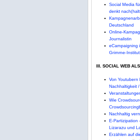
Social Media f
denkt nach(halt
Kampagnenarbei
Deutschland
Online-Kampagn
Journalistin
eCampaigning in
Grimme-Institut
III. SOCIAL WEB A
Von Youtubern 
Nachhaltigkeit 
Veranstaltungen
Wie Crowdsourci
Crowdsourcing
Nachhaltig vern
E-Partizipation
Lizarazu und L
Erzählen auf di