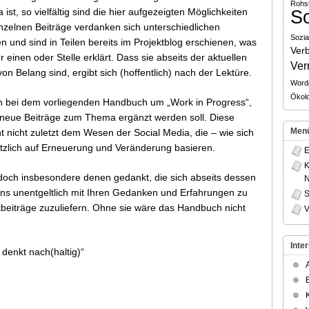
Rohst
 ist, so vielfältig sind die hier aufgezeigten Möglichkeiten
So
inzelnen Beiträge verdanken sich unterschiedlichen
Sozia
n und sind in Teilen bereits im Projektblog erschienen, was
Ver
 einen oder Stelle erklärt. Dass sie abseits der aktuellen
Ver
n Belang sind, ergibt sich (hoffentlich) nach der Lektüre.
Word
Ökolo
h bei dem vorliegenden Handbuch um „Work in Progress“,
 neue Beiträge zum Thema ergänzt werden soll. Diese
Men
t nicht zuletzt dem Wesen der Social Media, die – wie sich
tzlich auf Erneuerung und Veränderung basieren.
E
K
jedoch insbesondere denen gedankt, die sich abseits dessen
 uns unentgeltlich mit Ihren Gedanken und Erfahrungen zu
S
beiträge zuzuliefern. Ohne sie wäre das Handbuch nicht
V
Inte
denkt nach(haltig)“