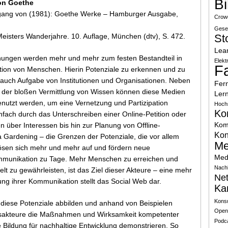
B
on Goethe
gang von (1981): Goethe Werke – Hamburger Ausgabe,
Crow
Gesel
 Meisters Wanderjahre. 10. Auflage, München (dtv), S. 472.
Sto
Lea
nungen werden mehr und mehr zum festen Bestandteil in
Elekt
F
tion von Menschen. Hierin Potenziale zu erkennen und zu
le auch Aufgabe von Institutionen und Organisationen. Neben
Fer
d der bloßen Vermittlung von Wissen können diese Medien
Ler
nutzt werden, um eine Vernetzung und Partizipation
Hoch
Ko
nfach durch das Unterschreiben einer Online-Petition oder
Kom
n über Interessen bis hin zur Planung von Offline-
Ko
la Gardening – die Grenzen der Potenziale, die vor allem
Me
lösen sich mehr und mehr auf und fördern neue
Med
mmunikation zu Tage. Mehr Menschen zu erreichen und
Nach
lt zu gewährleisten, ist das Ziel dieser Akteure – eine mehr
Ne
rung ihrer Kommunikation stellt das Social Web dar.
Ka
Konsu
diese Potenziale abbilden und anhand von Beispielen
Open
itsakteure die Maßnahmen und Wirksamkeit kompetenter
Podc
 Bildung für nachhaltige Entwicklung demonstrieren. So