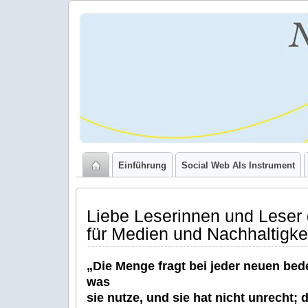
NRW denkt
nach(haltig):
Handbuch
Medien und
Nachhaltigkeit
Einführung
Social Web Als Instrument
Liebe Leserinnen und Lese
für Medien und Nachhaltigkei
„Die Menge fragt bei jeder neuen be
was
sie nutze, und sie hat nicht unrecht;