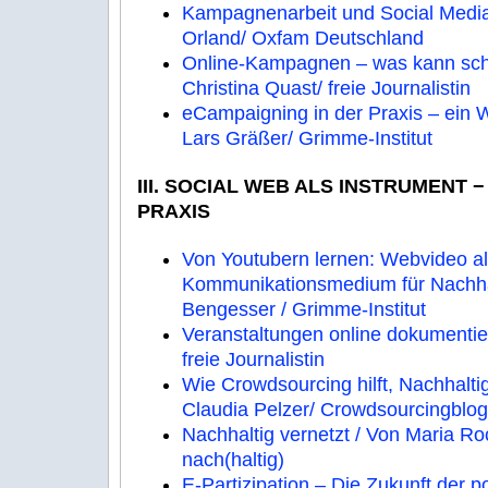
Kampagnenarbeit und Social Media
Orland/ Oxfam Deutschland
Online-Kampagnen – was kann sch
Christina Quast/ freie Journalistin
eCampaigning in der Praxis – ein 
Lars Gräßer/ Grimme-Institut
III. SOCIAL WEB ALS INSTRUMENT 
PRAXIS
Von Youtubern lernen: Webvideo a
Kommunikationsmedium für Nachhalt
Bengesser / Grimme-Institut
Veranstaltungen online dokumentier
freie Journalistin
Wie Crowdsourcing hilft, Nachhaltig
Claudia Pelzer/ Crowdsourcingblog
Nachhaltig vernetzt / Von Maria R
nach(haltig)
E-Partizipation – Die Zukunft der p